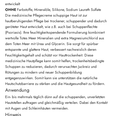
entwickelt
OHNE
Farbstoffe, Mineralöle, Silikone, Sodium Laureth Sulfate
Die medizinische Pflegecreme schuppige Haut ist zur
hautberuhigenden Pflege bei trockener, schuppender und dadurch
geröteter Haut entwickelt, wie z.B. auch bei Schuppenflechte
(Psoriasis). Ihre feuchtigkeitsspendende Formulierung kombiniert
wertvolle Totes Meer Mineralien und extra Magnesiumchlorid aus
dem Toten Meer mit Urea und Glycerin. Sie sorgt für spürbar
entspannte und glattere Haut, verbessert nachweislich deren
Feuchtigkeitsgehalt und schützt vor Hauttrockenheit. Diese
medizinische Hautpflege kann somit helfen, trockenheitsbedingte
Schuppen zu reduzieren, dadurch verursachten Juckreiz und
Rötungen zu mindern und neuer Schuppenbildung
entgegenzuwirken. Somit kann sie unterstützen die natürliche
Hautschutzbarriere zu stärken und die Hautgesundheit zu fördern.
Anwendung
Ein- bis mehrmals täglich dünn auf die schuppenden, unverletzten
Hautstellen auftragen und gleichmäßig verteilen. Dabei den Kontakt
mit Augen und Schleimhäuten vermeiden.
Hinweis