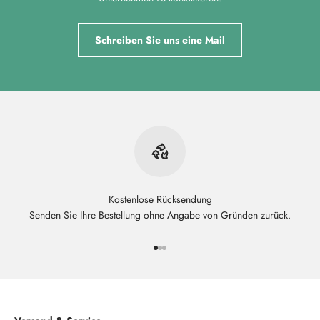
Schreiben Sie uns eine Mail
Kostenlose Rücksendung
Senden Sie Ihre Bestellung ohne Angabe von Gründen zurück.
Gehe zu Element 1
Gehe zu Element 2
Gehe zu Element 3