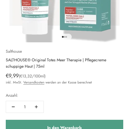
Gehe zu Element 1
Gehe zu Element 2
Gehe zu Element 3
Salthouse
SALTHOUSE® Original Totes Meer Therapie | Pflegecreme
schuppige Haut | 75ml
Angebot
€9,99
(€13,32/100ml)
inkl. MwSt.
Versandkosten
werden an der Kasse berechnet
Anzahl:
In den Warenkorb