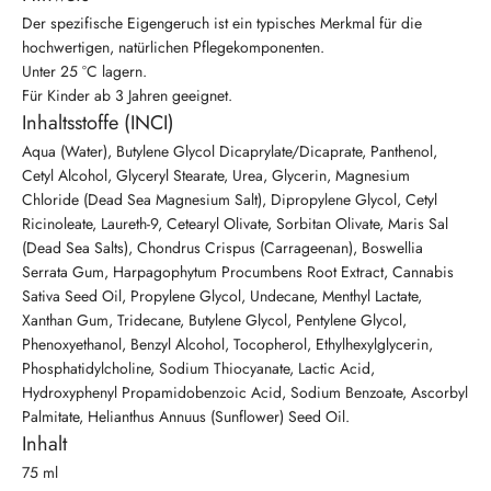
Der spezifische Eigengeruch ist ein typisches Merkmal für die
hochwertigen, natürlichen Pflegekomponenten.
Unter 25 °C lagern.
Für Kinder ab 3 Jahren geeignet.
Inhaltsstoffe (INCI)
Aqua (Water), Butylene Glycol Dicaprylate/Dicaprate, Panthenol,
Cetyl Alcohol, Glyceryl Stearate, Urea, Glycerin, Magnesium
Chloride (Dead Sea Magnesium Salt), Dipropylene Glycol, Cetyl
Ricinoleate, Laureth-9, Cetearyl Olivate, Sorbitan Olivate, Maris Sal
(Dead Sea Salts), Chondrus Crispus (Carrageenan), Boswellia
Serrata Gum, Harpagophytum Procumbens Root Extract, Cannabis
Sativa Seed Oil, Propylene Glycol, Undecane, Menthyl Lactate,
Xanthan Gum, Tridecane, Butylene Glycol, Pentylene Glycol,
Phenoxyethanol, Benzyl Alcohol, Tocopherol, Ethylhexylglycerin,
Phosphatidylcholine, Sodium Thiocyanate, Lactic Acid,
Hydroxyphenyl Propamidobenzoic Acid, Sodium Benzoate, Ascorbyl
Palmitate, Helianthus Annuus (Sunflower) Seed Oil.
Inhalt
75 ml