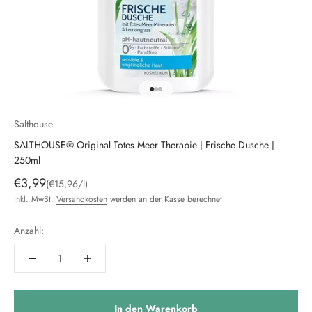
Gehe zu Element 1
Gehe zu Element 2
Gehe zu Element 3
Salthouse
SALTHOUSE® Original Totes Meer Therapie | Frische Dusche |
250ml
Angebot
€3,99
(€15,96/l)
inkl. MwSt.
Versandkosten
werden an der Kasse berechnet
Anzahl:
In den Warenkorb