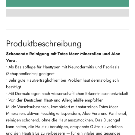
Produktbeschreibung
Schonende Reinigung mit Totes Meer Mineralien und Aloe
Vera.
• Als Basispflege für Hauttypen mit Neurodermitis und Psoriasis
(Schuppenflechte) geeignet
• Sehr gute Hautverträglichkeit bei Problemhaut dermatologisch
bestätigt
• Mit Dermatologen nach wissenschaftlichen Erkenntnissen entwickelt
• Von der
D
eutschen
H
aut- und
A
llergiehilfe empfohlen.
Milde Waschsubstanzen, kombiniert mit naturreinen Totes Meer
Mineralien, aktiven Feuchtigkeitsspendern, Aloe Vera und Panthenol,
reinigen schonend, ohne die Haut auszutrocknen. Das Duschgel
kann helfen, die Haut zu beruhigen, entspannte Glätte zu verleihen
und den Hautstatus zu verbessern — für ein vitales und gesundes