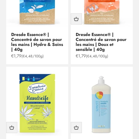
Dresde Essence® |
Dresde Essence® |
Concentré de savon pour
Concentré de savon pour
les mains | Hydro & Soins
les mains | Doux et
| 40g
sensible | 40g
Prix de vente
Prix de vente
€1,79
€1,79
(€4,48/100g)
(€4,48/100g)