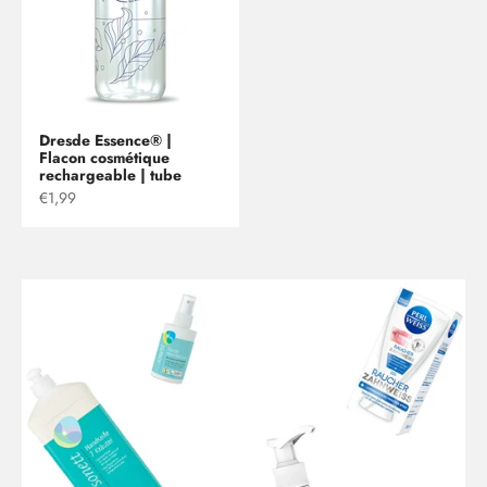
Dresde Essence® |
Flacon cosmétique
rechargeable | tube
Prix de vente
€1,99