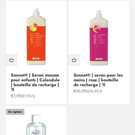
Sonnet® | Savon mousse
Sonnet® | savon pour les
pour enfants | Calendule
mains | rose | bouteille
| bouteille de recharge |
de recharge | 1l
1l
Prix de vente
€10,99
(€10,99/l)
Prix de vente
€7,99
(€7,99/l)
En rupture