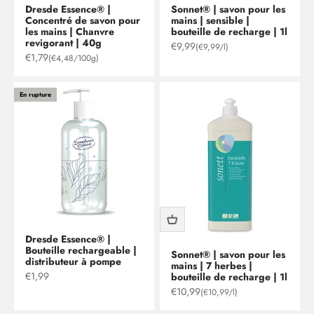
Dresde Essence® |
Sonnet® | savon pour les
Concentré de savon pour
mains | sensible |
les mains | Chanvre
bouteille de recharge | 1l
revigorant | 40g
Prix de vente
€9,99
(€9,99/l)
Prix de vente
€1,79
(€4,48/100g)
En rupture
Dresde Essence® |
Bouteille rechargeable |
Sonnet® | savon pour les
distributeur à pompe
mains | 7 herbes |
Prix de vente
€1,99
bouteille de recharge | 1l
Prix de vente
€10,99
(€10,99/l)