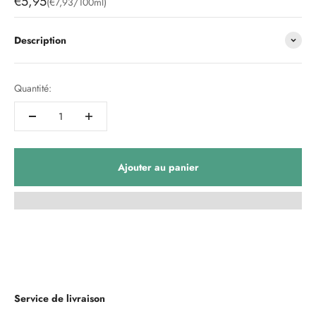
Prix de vente
€5,95
(€7,93/100ml)
Description
Quantité:
Ajouter au panier
Service de livraison