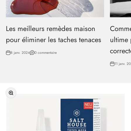
Les meilleurs remèdes maison
Commen
pour éliminer les taches tenaces
ultime
correc
8 janv. 2024
0 commentaire
11 janv. 2
Zoomer sur l'image