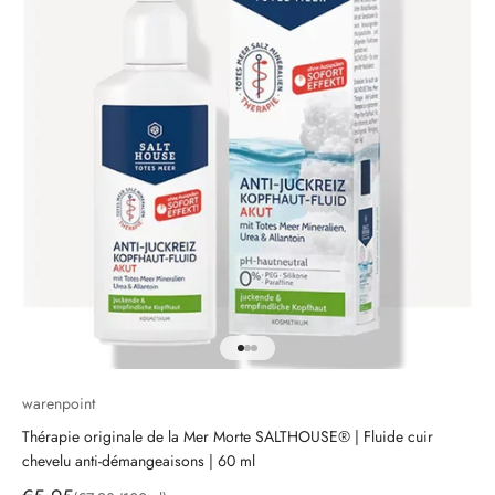
Aller à l'élément 1
Aller à l'élément 2
Aller à l'élément 3
warenpoint
Thérapie originale de la Mer Morte SALTHOUSE® | Fluide cuir
chevelu anti-démangeaisons | 60 ml