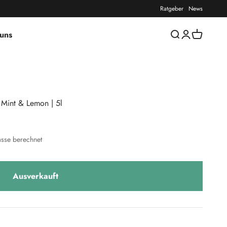
Ratgeber
News
uns
Suche öffnen
Kundenkontos
Warenkorb
| Mint & Lemon | 5l
sse berechnet
Ausverkauft