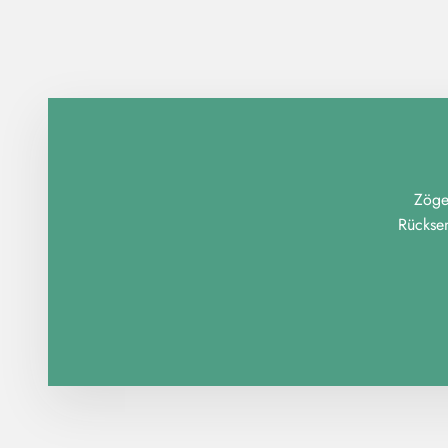
Zöger
Rückse