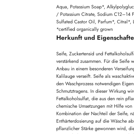
Aqua, Potassium Soap*, Alkylpolyglu
/ Potassium Citrate, Sodium C12–14 Fa
Sulfated Castor Oil, Parfum*, Citral*,
*certified organically grown
Herkunft und Eigenschaften
Seife, Zuckertensid und Fettalkoholsul
verstärkend zusammen. Für die Seife 
Anbau in einem besonderen Verseifung
Kalilauge verseift. Seife als waschaktiv
den Waschprozess notwendigen Eigens
Schmutztragens. In dieser Wirkung wird
Fettalkoholsulfat, die aus den rein pf
chemische Umsetzungen mit Hilfe von 
Kombination der Nachteil der Seife, nä
Enthärterdosierung auf die Wäsche ab
pflanzlicher Stärke gewonnen wird, die