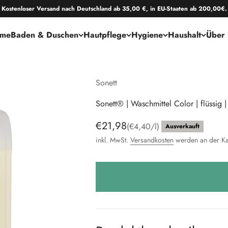
Kostenloser Versand nach Deutschland ab 35,00 €, in EU-Staaten ab 200,00€.
me
Baden & Duschen
Hautpflege
Hygiene
Haushalt
Über 
Sonett
Sonett® | Waschmittel Color | flüssig 
Angebot
€21,98
(€4,40/l)
Ausverkauft
inkl. MwSt.
Versandkosten
werden an der Ka