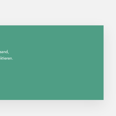
rsand,
tieren.