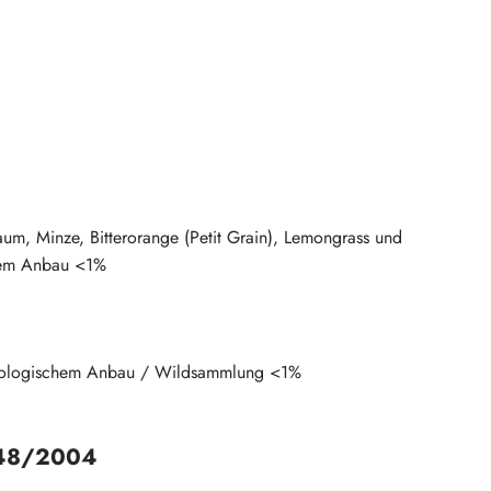
aum, Minze, Bitterorange (Petit Grain), Lemongrass und
schem Anbau <1%
t biologischem Anbau / Wildsammlung <1%
 648/2004