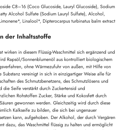
coside C8–16 (Coco Glucoside, Lauryl Glucoside), Sodium
tty Alcohol Sulfate (Sodium Lauryl Sulfate), Alcohol,
 Limonene*, Linalool*, Dipterocarpus turbinatus balm extract
 der Inhaltsstoffe
fat wirken in diesem Flüssig-Waschmittel sich ergänzend und
wird Rapsöl/Sonnenblumenöl aus kontrolliert biologischem
sverfahren, ohne Wärme­zufuhr von außen, mit Hilfe von
e Substanz vereinigt in sich in einzigartiger Weise alle für
chaften des Schmutzbenetzens, des Schmutzlösens und
 die Seife verstärkt durch Zuckertensid und
lanzlichen Rohstoffen Zucker, Stärke und Kokosfett durch
Säuren gewonnen werden. Gleichzeitig wird durch diese
mlich Kalkseife zu bilden, die sich bei ungenauer
setzen kann, aufgehoben. Der Alkohol, der durch Vergären
nt dazu, das Waschmittel flüssig zu halten und ermöglicht