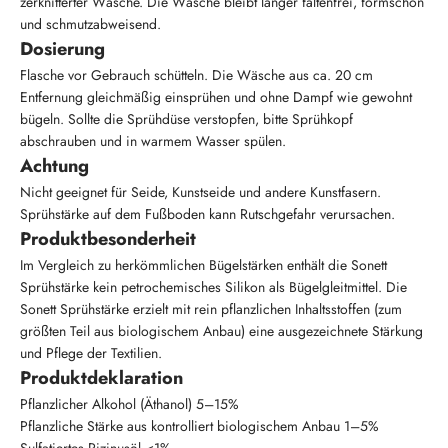
zerknitterter Wäsche. Die Wäsche bleibt länger faltenfrei, formschön
und schmutzabweisend.
Dosierung
Flasche vor Gebrauch schütteln. Die Wäsche aus ca. 20 cm
Entfernung gleichmäßig einsprühen und ohne Dampf wie gewohnt
bügeln. Sollte die Sprühdüse verstopfen, bitte Sprühkopf
abschrauben und in warmem Wasser spülen.
Achtung
Nicht geeignet für Seide, Kunstseide und andere Kunstfasern.
Sprühstärke auf dem Fußboden kann Rutschgefahr verursachen.
Produktbesonderheit
Im Vergleich zu herkömmlichen Bügelstärken enthält die Sonett
Sprühstärke kein petrochemisches Silikon als Bügelgleitmittel. Die
Sonett Sprühstärke erzielt mit rein pflanzlichen Inhaltsstoffen (zum
größten Teil aus biologischem Anbau) eine ausgezeichnete Stärkung
und Pflege der Textilien.
Produktdeklaration
Pflanzlicher Alkohol (Äthanol) 5–15%
Pflanzliche Stärke aus kontrolliert biologischem Anbau 1–5%