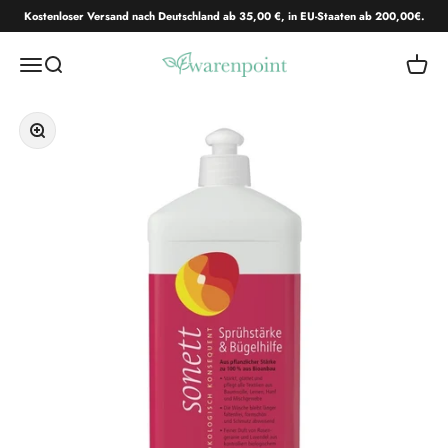
Zum Inhalt springen
Kostenloser Versand nach Deutschland ab 35,00 €, in EU-Staaten ab 200,00€.
Warenpoint.de
Navigationsmenü öffnen
Suche öffnen
Warenk
Bild vergrößern