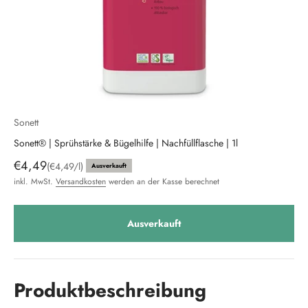
Sonett
Sonett® | Sprühstärke & Bügelhilfe | Nachfüllflasche | 1l
Angebot
€4,49
(€4,49/l)
Ausverkauft
inkl. MwSt.
Versandkosten
werden an der Kasse berechnet
Ausverkauft
Produktbeschreibung