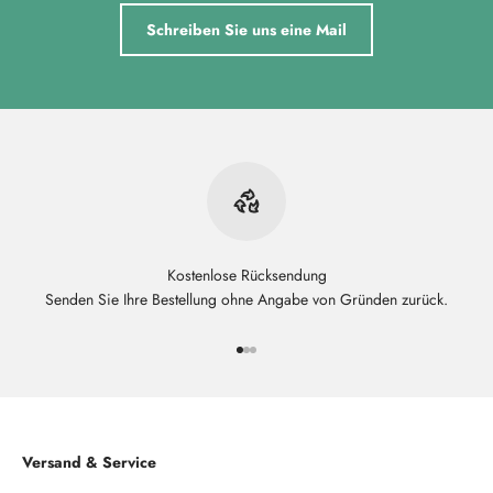
Schreiben Sie uns eine Mail
Kostenlose Rücksendung
Senden Sie Ihre Bestellung ohne Angabe von Gründen zurück.
Gehe zu Element 1
Gehe zu Element 2
Gehe zu Element 3
Versand & Service