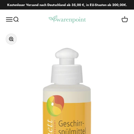
Zum Inhalt springen
Kostenloser Versand nach Deutschland ab 35,00 €, in EU-Staaten ab 200,00€.
Warenpoint.de
Navigationsmenü öffnen
Suche öffnen
Warenk
Bild vergrößern