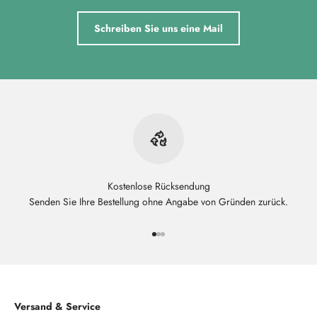
Schreiben Sie uns eine Mail
Kostenlose Rücksendung
Senden Sie Ihre Bestellung ohne Angabe von Gründen zurück.
Gehe zu Element 1
Gehe zu Element 2
Gehe zu Element 3
Versand & Service