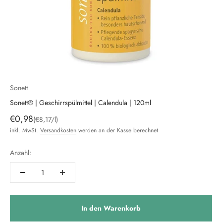
Sonett
Sonett® | Geschirrspülmittel | Calendula | 120ml
Angebot
€0,98
(€8,17/l)
inkl. MwSt.
Versandkosten
werden an der Kasse berechnet
Anzahl:
In den Warenkorb