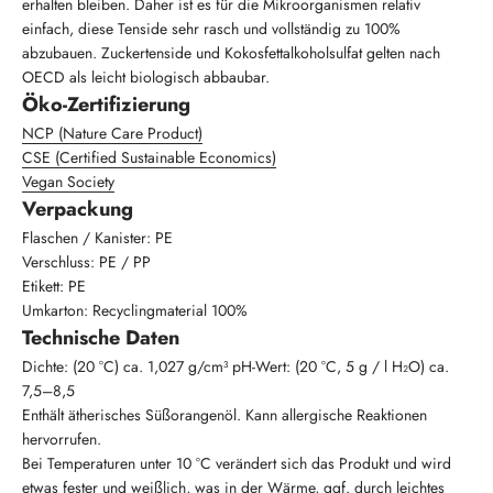
erhalten bleiben. Daher ist es für die Mikroorganismen relativ
einfach, diese Tenside sehr rasch und vollständig zu 100%
abzubauen. Zuckertenside und Kokosfettalkoholsulfat gelten nach
OECD als leicht biologisch abbaubar.
Öko-Zertifizierung
NCP (Nature Care Product)
CSE (Certified Sustainable Economics)
Vegan Society
Verpackung
Flaschen / Kanister: PE
Verschluss: PE / PP
Etikett: PE
Umkarton: Recyclingmaterial 100%
Technische Daten
Dichte: (20 °C) ca. 1,027 g/cm³ pH-Wert: (20 °C, 5 g / l H₂O) ca.
7,5–8,5
Enthält ätherisches Süßorangenöl. Kann allergische Reaktionen
hervorrufen.
Bei Temperaturen unter 10 °C verändert sich das Produkt und wird
etwas fester und weißlich, was in der Wärme, ggf. durch leichtes