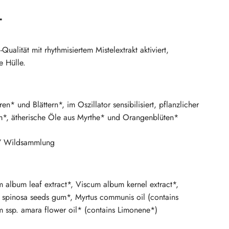
T
ualität mit rhythmisiertem Mistelextrakt aktiviert,
e Hülle.
n* und Blättern*, im Oszillator sensibilisiert, pflanzlicher
um*, ätherische Öle aus Myrthe* und Orangenblüten*
 / Wildsammlung
m album leaf extract*, Viscum album kernel extract*,
a spinosa seeds gum*, Myrtus communis oil (contains
um ssp. amara flower oil* (contains Limonene*)