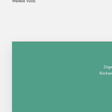
Zöger
Rückse