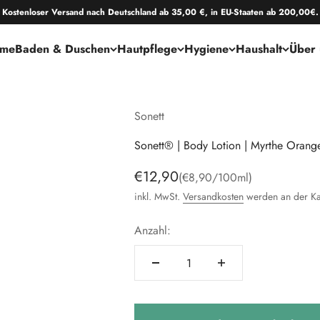
Kostenloser Versand nach Deutschland ab 35,00 €, in EU-Staaten ab 200,00€.
me
Baden & Duschen
Hautpflege
Hygiene
Haushalt
Über 
Sonett
Sonett® | Body Lotion | Myrthe Orang
Angebot
€12,90
(€8,90/100ml)
inkl. MwSt.
Versandkosten
werden an der Ka
Anzahl: