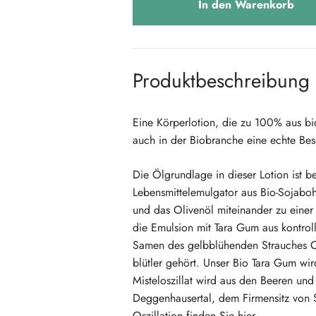
In den Warenkorb
Produktbeschreibung
Eine Körperlotion, die zu 100% aus bio
auch in der Biobranche eine echte Bes
Die Ölgrundlage in dieser Lotion ist be
Lebensmittelemulgator aus Bio-Sojaboh
und das Olivenöl miteinander zu einer 
die Emulsion mit Tara Gum aus kontro
Samen des gelbblühenden Strauches Ca
blütler gehört. Unser Bio Tara Gum w
Misteloszillat wird aus den Beeren und 
Deggenhausertal, dem Firmensitz von S
Oszillation finden Sie
hier
.