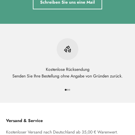
Schreiben Sie uns eine Mail
Kostenlose Rücksendung
Senden Sie Ihre Bestellung ohne Angabe von Gründen zurück.
Gehe zu Element 1
Gehe zu Element 2
Gehe zu Element 3
Versand & Service
Kostenloser Versand nach Deutschland ab 35,00 € Warenwert.