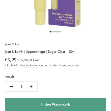
Gehe zu Element 1
Gehe zu Element 2
Gehe zu Element 3
Gehe zu Element 4
Gehe zu Element 5
Gehe zu Element 6
Gehe zu Element 7
Gehe zu Element 8
Jean & Len
Jean & Len® | Lippenpflege | Sugar Clear | 10ml
Angebot
€3,99
(€39,90/100ml)
inkl. MwSt.
Versandkosten
werden an der Kasse berechnet
Anzahl:
In den Warenkorb