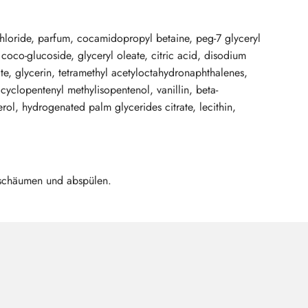
chloride, parfum, cocamidopropyl betaine, peg-7 glyceryl
oco-glucoside, glyceryl oleate, citric acid, disodium
te, glycerin, tetramethyl acetyloctahydronaphthalenes,
cyclopentenyl methylisopentenol, vanillin, beta-
rol, hydrogenated palm glycerides citrate, lecithin,
schäumen und abspülen.