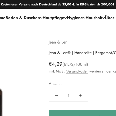
Kostenloser Versand nach Deutschland ab 35,00 €, in EU-Staaten ab 200,00€.
me
Baden & Duschen
Hautpflege
Hygiene
Haushalt
Über 
Jean & Len
Jean & Len® | Handseife | Bergamot
Angebot
€4,29
(€1,72/100ml)
inkl. MwSt.
Versandkosten
werden an der Ka
Anzahl: