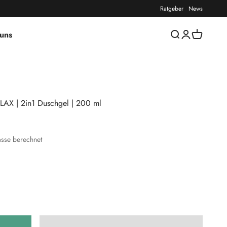
Ratgeber
News
uns
Suche öffnen
Kundenkontos
Warenkorb
LAX | 2in1 Duschgel | 200 ml
sse berechnet