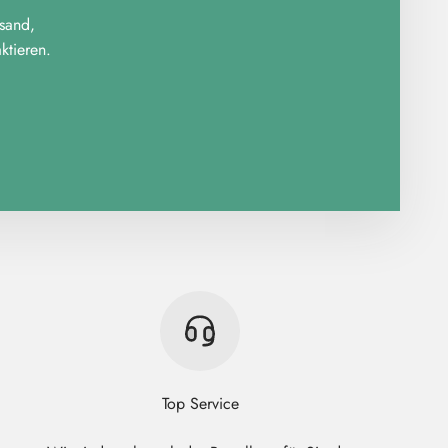
rsand,
tieren.
Top Service