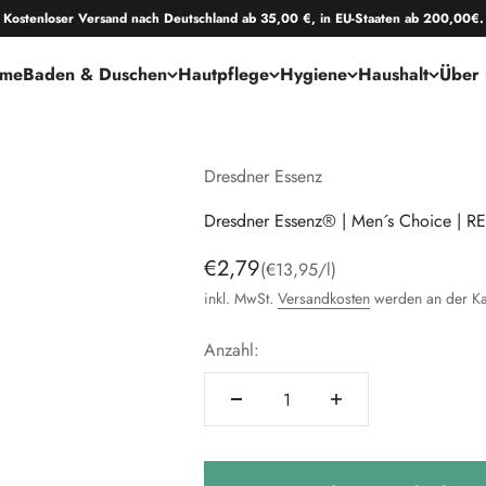
Kostenloser Versand nach Deutschland ab 35,00 €, in EU-Staaten ab 200,00€.
me
Baden & Duschen
Hautpflege
Hygiene
Haushalt
Über 
Dresdner Essenz
Dresdner Essenz® | Men´s Choice | RE
Angebot
€2,79
(€13,95/l)
inkl. MwSt.
Versandkosten
werden an der Ka
Anzahl: