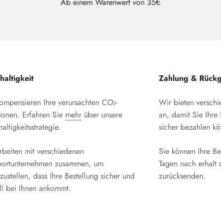
Ab einem Warenwert von 35€
altigkeit
Zahlung & Rück
ompensieren Ihre verursachten
CO₂
-
Wir bieten versch
ionen. Erfahren Sie
mehr
über unsere
an, damit Sie Ihr
ltigkeitsstrategie.
sicher bezahlen k
rbeiten mit verschiedenen
Sie können Ihre Be
portunternehmen zusammen, um
Tagen nach erhalt 
zustellen, dass Ihre Bestellung sicher und
zurücksenden.
ll bei Ihnen ankommt.