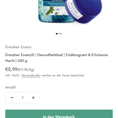
Gehe zu Element 1
Gehe zu Element 2
Gehe zu Element 3
Gehe zu Element 4
Dresdner Essenz
Dresdner Essenz® | Gesundheitsbad | Erkältungszeit & Erholsame
Nacht | 600 g
Angebot
€5,99
(€9,98/kg)
inkl. MwSt.
Versandkosten
werden an der Kasse berechnet
Anzahl:
In den Warenkorb