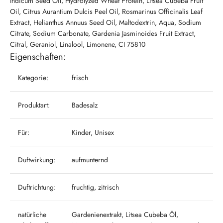
Indicum Seed Oil, Hydrolyzed Wheat Protein, Litsea Cubeba Fruit
Oil, Citrus Aurantium Dulcis Peel Oil, Rosmarinus Officinalis Leaf
Extract, Helianthus Annuus Seed Oil, Maltodextrin, Aqua, Sodium
Citrate, Sodium Carbonate, Gardenia Jasminoides Fruit Extract,
Citral, Geraniol, Linalool, Limonene, CI 75810
Eigenschaften:
Kategorie:
frisch
Produktart:
Badesalz
Für:
Kinder, Unisex
Duftwirkung:
aufmunternd
Duftrichtung:
fruchtig, zitrisch
natürliche
Gardenienextrakt, Litsea Cubeba Öl,