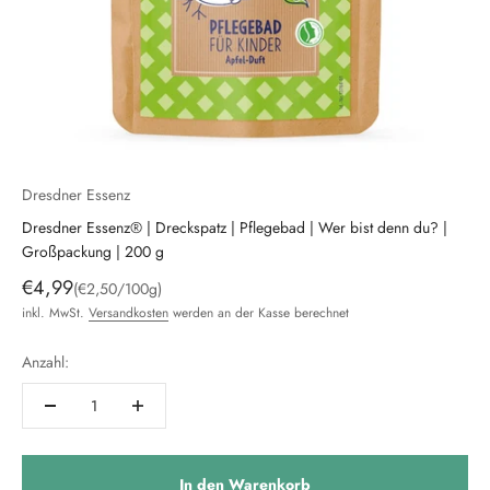
Dresdner Essenz
Dresdner Essenz® | Dreckspatz | Pflegebad | Wer bist denn du? |
Großpackung | 200 g
Angebot
€4,99
(€2,50/100g)
inkl. MwSt.
Versandkosten
werden an der Kasse berechnet
Anzahl:
In den Warenkorb