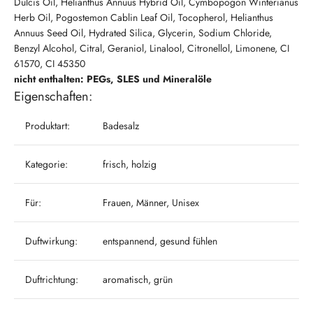
Dulcis Oil, Helianthus Annuus Hybrid Oil, Cymbopogon Winterianus
Herb Oil, Pogostemon Cablin Leaf Oil, Tocopherol, Helianthus
Annuus Seed Oil, Hydrated Silica, Glycerin, Sodium Chloride,
Benzyl Alcohol, Citral, Geraniol, Linalool, Citronellol, Limonene, CI
61570, CI 45350
nicht enthalten: PEGs, SLES und Mineralöle
Eigenschaften:
Produktart:
Badesalz
Kategorie:
frisch, holzig
Für:
Frauen, Männer, Unisex
Duftwirkung:
entspannend, gesund fühlen
Duftrichtung:
aromatisch, grün