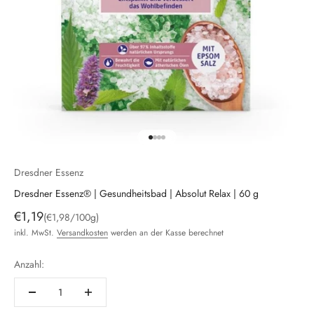
Gehe zu Element 1
Gehe zu Element 2
Gehe zu Element 3
Gehe zu Element 4
Dresdner Essenz
Dresdner Essenz® | Gesundheitsbad | Absolut Relax | 60 g
Angebot
€1,19
(€1,98/100g)
inkl. MwSt.
Versandkosten
werden an der Kasse berechnet
Anzahl: