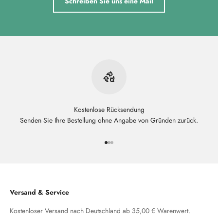
Schreiben Sie uns eine Mail
Kostenlose Rücksendung
Senden Sie Ihre Bestellung ohne Angabe von Gründen zurück.
Gehe zu Element 1
Gehe zu Element 2
Gehe zu Element 3
Versand & Service
Kostenloser Versand nach Deutschland ab 35,00 € Warenwert.