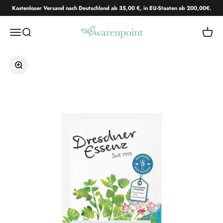
Zum Inhalt springen
Kostenloser Versand nach Deutschland ab 35,00 €, in EU-Staaten ab 200,00€.
Warenpoint.de
Navigationsmenü öffnen
Suche öffnen
Warenk
Bild vergrößern