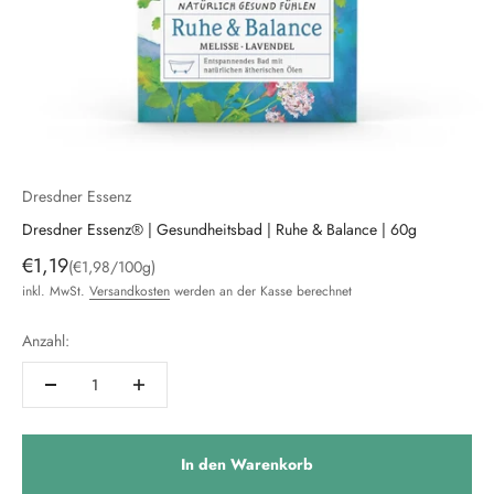
Dresdner Essenz
Dresdner Essenz® | Gesundheitsbad | Ruhe & Balance | 60g
Angebot
€1,19
(€1,98/100g)
inkl. MwSt.
Versandkosten
werden an der Kasse berechnet
Anzahl:
In den Warenkorb